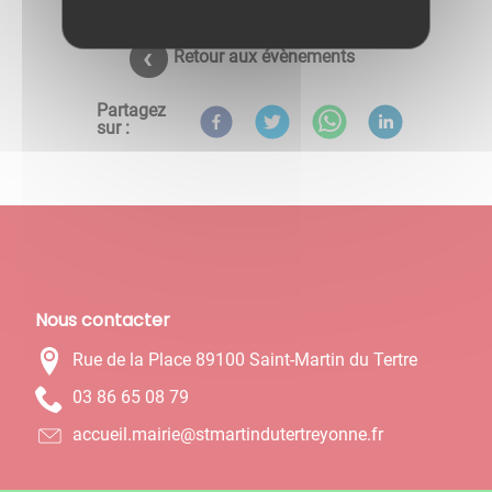
Retour aux évènements
Partagez
sur :
Nous contacter
Rue de la Place 89100 Saint-Martin du Tertre
97 80 56 68 30
rf.ennoyertretudnitramts@eiriam.lieucca