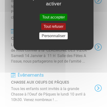
décembre de 18 h à 20 h Salle des Fêtes Avec
activer
le PÈRE NOËL La BOÎTE AUX LETTRES DU
PÈRE NOËL Et la chanteuse MINERVA Vin
chaud et chocolat chaud offerts Animation ...
Tout accepter
Tout refuser
Événements
Personnaliser
CEREMONIE DES VOEUX
Le Maire et le Conseil Municipal ont le plaisir
de vous convier à la CÉRÉMONIE DES VŒUX
Samedi 14 Janvier à 11 H Salle des Fêtes A
l’issue, nous partagerons le pot de l’amitié ...
Événements
CHASSE AUX OEUFS DE PÂQUES
Tous les enfants sont invités à la grande
Chasse à l'Oeuf de Pâques le lundi 10 avril à
10h30. Venez nombreux ! ...