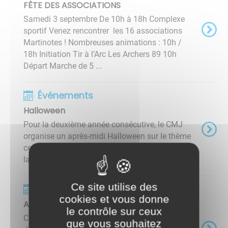
FÊTE DES ASSOCIATIONS
Samedi 3 septembre De 10h à 18h Complexe
sportif Venez rencontrer les 16 associations
Martinotes ! Nombreuses animations : 10h /
18h Initiation Tir à l’Arc Les Archers 89 10h
Départ Marche de 5 ...
Événements
Halloween
Pour la deuxième année consécutive, le CMJ
organise un après-midi Halloween sur le thème
cette fois de la Famille Addams, le 31 octobre à
la salle des Fêtes. ​​​​​​​ Concours de gâteaux, ...
Ce site utilise des
Événements
cookies et vous donne
ANIMATION CHANTS ET CONTES DE NOEL
le contrôle sur ceux
CHANTS ET CONTES DE NOËL Vendredi 16
que vous souhaitez