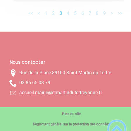
<<
<
1
2
3
4
5
6
7
8
9
>
>>
Nous contacter
Rue de la Place 89100 Saint-Martin du Tertre
97 80 56 68 30
rf.ennoyertretudnitramts@eiriam.lieucca
Plan du site
Règlement général sur la protection des données