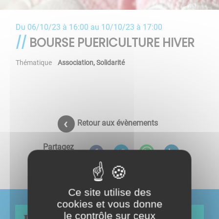
Du
06/10/23 à 16:00
au
10/10/23 à 17:00
BOURSE PUERICULTURE HIVER
Thématique
Association
,
Solidarité
Retour aux évènements
Partagez
sur :
Ce site utilise des
cookies et vous donne
le contrôle sur ceux