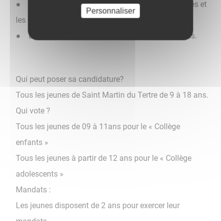
● Développer un mode de dialogue entre les jeunes et
Personnaliser
les élus
● Développer des rencontres intergénérationnelles.
Qui peut poser sa candidature?
Tous les jeunes de Saint Martin du Tertre de 9 à 18 ans.
Qui vote ?
Tous les jeunes de 09 à 11ans pour le « Collège
enfants »​​​​​​​
Tous les jeunes à partir de 12 ans pour le « Collège
adolescents »
Mandats :
Les jeunes disposent de 2 ans pour exercer leur