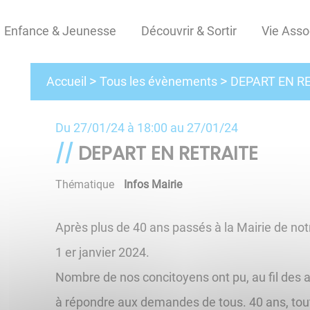
Enfance & Jeunesse
Découvrir & Sortir
Vie Asso
Tous les évènements
Accueil
DEPART EN R
Du
27/01/24 à 18:00
au
27/01/24
DEPART EN RETRAITE
Thématique
Infos Mairie
Après plus de 40 ans passés à la Mairie de n
1 er janvier 2024.
Nombre de nos concitoyens ont pu, au fil des an
à répondre aux demandes de tous. 40 ans, toute