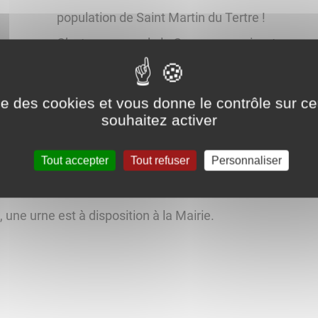
population de Saint Martin du Tertre !
C’est une page de la Commune qui se tourne a
Nous souhaitons marquer ce départ à la retrait
soit associée lors d’une manifestation suivie d’
ise des cookies et vous donne le contrôle sur 
souhaitez activer
SAMEDI 27 JANVIER à 18h
à la salle des fêtes.
Tout accepter
Tout refuser
Personnaliser
une urne est à disposition à la Mairie.