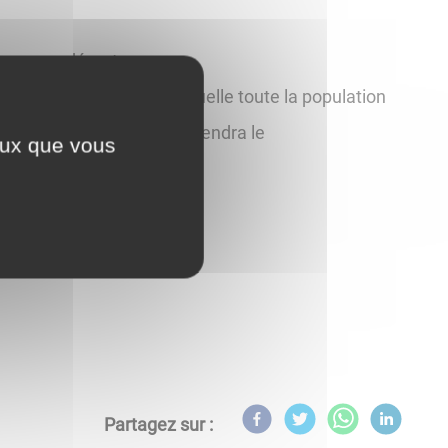
vec son départ.
e par une réception à laquelle toute la population
un pot de l’amitié qui se tiendra le
ceux que vous
Partagez sur :