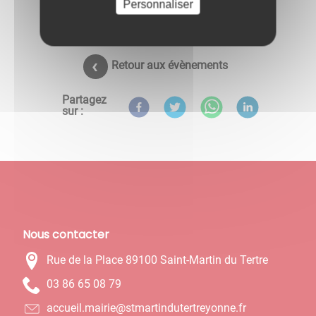
Personnaliser
Retour aux évènements
Partagez
sur :
Nous contacter
Rue de la Place 89100 Saint-Martin du Tertre
97 80 56 68 30
rf.ennoyertretudnitramts@eiriam.lieucca