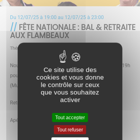
Du
12/07/25 à 19:00
au
12/07/25 à 23:00
FÊTE NATIONALE : BAL & RETRAITE
AUX FLAMBEAUX
Thématique
Fêtes
Nous vous attendons Place de la Mairie à partir de 19h
Ce site utilise des
pour le Bal avec Bruno DUBOIS et son orchestre
cookies et vous donne
le contrôle sur ceux
(Musette & variétés).
que vous souhaitez
activer
Retraite aux Flambeaux à la tombée de la nuit
Tout accepter
Apéritif offert
Tout refuser