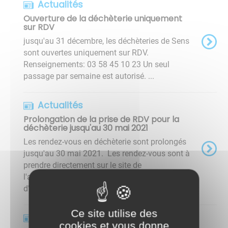
Actualités
Ouverture de la déchèterie uniquement
sur RDV
jusqu'au 31 décembre, les déchèteries de Sens
sont ouvertes uniquement sur RDV.
Renseignements: 03 58 45 10 23 Un seul
passage par semaine est autorisé. ...
Actualités
Prolongation de la prise de RDV pour la
déchèterie jusqu'au 30 mai 2021
Les rendez-vous en déchèterie sont prolongés
jusqu'au 30 mai 2021. Les rendez-vous sont à
prendre directement sur le site de
l'agglomération du grand Sénonais (page
d'accueil). https://www.grand-senonais.fr ...
Ce site utilise des
Actualités
cookies et vous donne