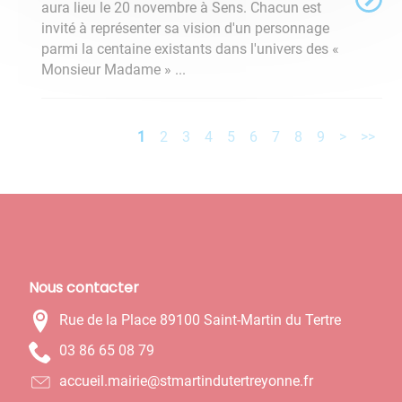
aura lieu le 20 novembre à Sens. Chacun est
invité à représenter sa vision d'un personnage
parmi la centaine existants dans l'univers des «
Monsieur Madame » ...
1
2
3
4
5
6
7
8
9
>
>>
Nous contacter
Rue de la Place 89100 Saint-Martin du Tertre
97 80 56 68 30
rf.ennoyertretudnitramts@eiriam.lieucca