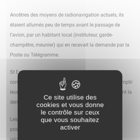
Ancêtres des moyens de radionavigation actuels, ils
étaient allumés peu de temps avant le passage de
l’avion, par un habitant local (instituteur, garde-
champêtre, meunier) qui en recevait la demande par la
Poste ou Télégramme.
St Exupéry explique dans son oeuvre, Vol de nuit,
combien les aviateurs ont risqué leur vie pour accomplir
leur mission. Ces phares aéronautiques constituaient la
Ce site utilise des
dernière main tendue vers ces pilotes.
cookies et vous donne
le contrôle sur ceux
que vous souhaitez
Les phares de Saint Martin et de Villethierry sont
activer
positionnés sur l’axe nord-sud et servaient au
jalonnement (cf. explication plus bas).