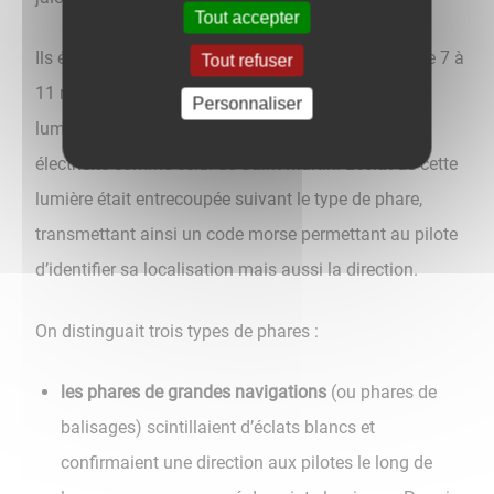
Tout accepter
Ils étaient composés d’un pylône en ciment, haut de 7 à
Tout refuser
11 m, d’une plateforme accueillant une source de
Personnaliser
lumière alimentée par acétylène, ou par néon /
électricité comme celui de Saint-Martin. L’éclat de cette
lumière était entrecoupée suivant le type de phare,
transmettant ainsi un code morse permettant au pilote
d’identifier sa localisation mais aussi la direction.
On distinguait trois types de phares :
les phares de grandes navigations
(ou phares de
balisages) scintillaient d’éclats blancs et
confirmaient une direction aux pilotes le long de