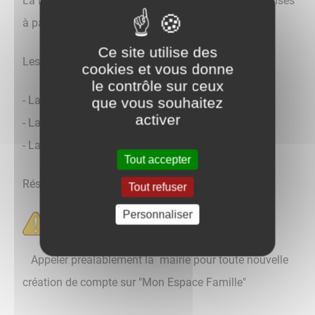
La Maison de l'enfance accueille les enfants scolarisés
à partir de 3 ans.
Ce site utilise des
Les services proposés :
cookies et vous donne
le contrôle sur ceux
- La garderie du matin à partir de 7h00
que vous souhaitez
activer
- La cantine scolaire
- La garderie du soir jusqu'à 18h30
Tout accepter
Réservation sur le site "Mon Espace Famille"
Tout refuser
Personnaliser
Appeler préalablement la mairie pour toute nouvelle
création de compte sur "Mon Espace Famille"