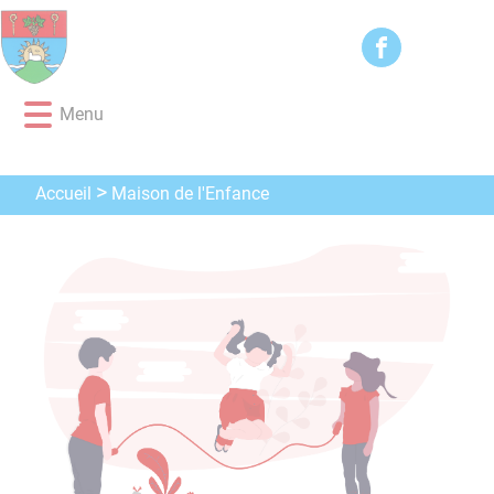
Lien
Lien
Lien
Lien
Panneau de gestion des cookies
d'accès
d'accès
d'accès
d'accès
rapide
rapide
rapide
rapide
au
au
à
au
Menu
menu
contenu
la
pied
principal
recherche
de
page
Maison de l'Enfance
Accueil