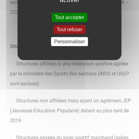
sanitaires et sociales pour l’année universitaire 2024 –
2025.
Tout accepter
Tout refuser
Personnaliser
Structures sportives concernées :
· Structures affiliées à une fédération sportive agréée
par le ministère des Sports (les sections UNSS et USEP
sont exclues).
· Structures non affiliées mais ayant un agrément JEP
(Jeunesse Éducation Populaire) datant au plus tard de
2019.
· Structures privées du loisir sportif marchand (salles