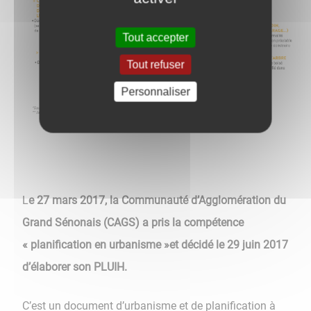
Tout accepter
Tout refuser
Personnaliser
L
e 27 mars 2017, la Communauté d’Agglomération du
Grand Sénonais (CAGS) a pris la compétence
« planification en urbanisme »et décidé le 29 juin 2017
d’élaborer son PLUIH.
C’est un document d’urbanisme et de planification à